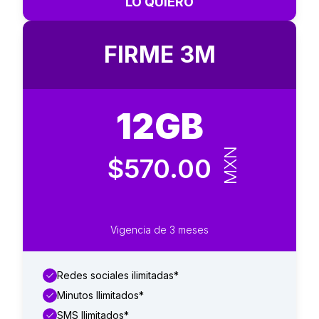
LO QUIERO
FIRME 3M
12GB
MXN
$570.00
Vigencia de 3 meses
Redes sociales ilimitadas*
Minutos Ilimitados*
SMS Ilimitados*