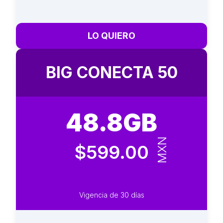
LO QUIERO
BIG CONECTA 50
48.8GB
MXN
$599.00
Vigencia de 30 días