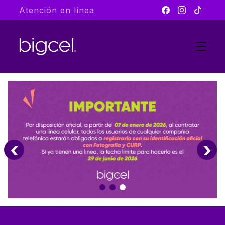
Atención en línea
‹
›