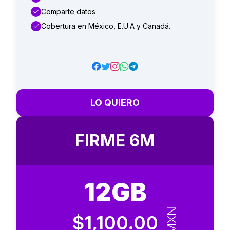
Comparte datos
Cobertura en México, E.U.A y Canadá.
LO QUIERO
FIRME 6M
12GB
MXN
$1,100.00