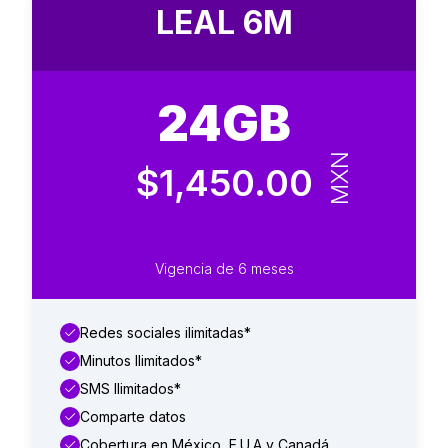
LEAL 6M
24GB
MXN
$1,450.00
Vigencia de 6 meses
Redes sociales ilimitadas*
Minutos Ilimitados*
SMS Ilimitados*
Comparte datos
Cobertura en México, E.U.A y Canadá.