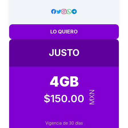
LO QUIERO
JUSTO
4GB
MXN
$150.00
Vigencia de 30 días