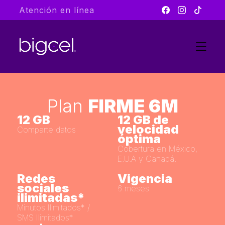
Atención en línea
Plan
FIRME 6M
12 GB
12 GB de
velocidad
Comparte datos
óptima
Cobertura en México,
E.U.A y Canadá.
Redes
Vigencia
sociales
6 meses
ilimitadas*
Minutos Ilimitados* /
SMS Ilimitados*