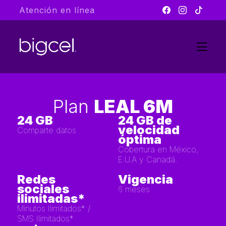
Atención en línea
Plan
LEAL 6M
24 GB
24 GB de
velocidad
Comparte datos
óptima
Cobertura en México,
E.U.A y Canadá.
Redes
Vigencia
sociales
6 meses
ilimitadas*
Minutos Ilimitados* /
SMS Ilimitados*