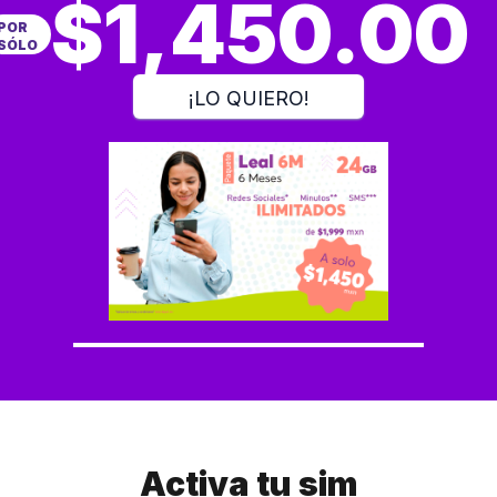
$1,450.00
POR
SÓLO
¡LO QUIERO!
Activa tu sim