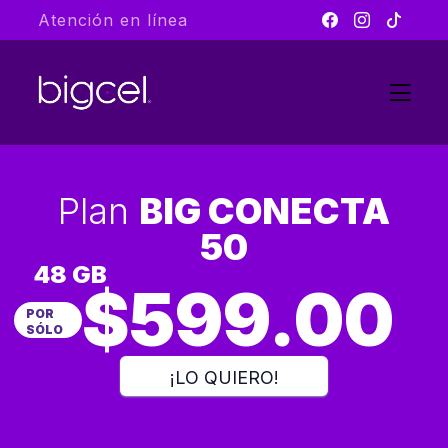
Atención en línea
Plan
BIG CONECTA
50
48 GB
$599.00
POR
SÓLO
¡LO QUIERO!